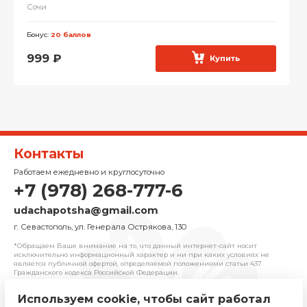
Сочи
Бонус:
20 баллов
999
₽
Купить
Контакты
Работаем ежедневно и круглосуточно
+7 (978) 268-777-6
udachapotsha@gmail.com
г. Севастополь, ул. Генерала Острякова, 130
*Обращаем Ваше внимание на то, что данный интернет-сайт носит
исключительно информационный характер и ни при каких условиях не
является публичной офертой, определяемой положениями cтатьи 437
Гражданского кодекса Российской Федерации.
Используем cookie, чтобы сайт работал
© 2025 «Удача» | Франчайзинговая сеть