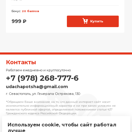
Бонус:
20 баллов
999
₽
Купить
Контакты
Работаем ежедневно и круглосуточно
+7 (978) 268-777-6
udachapotsha@gmail.com
г. Севастополь, ул. Генерала Острякова, 130
*Обращаем Ваше внимание на то, что данный интернет-сайт носит
исключительно информационный характер и ни при каких условиях не
является публичной офертой, определяемой положениями cтатьи 437
Гражданского кодекса Российской Федерации.
Используем cookie, чтобы сайт работал
© 2025 «Удача» | Франчайзинговая сеть
лучше
комиссионных магазинов