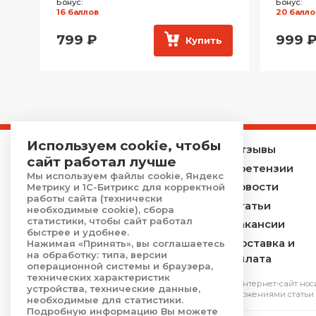
Бонус:
Бонус:
16 баллов
20 балло
799
₽
999
ь
Купить
Используем cookie, чтобы
Главная
Отзывы
сайт работал лучше
Каталог
Претензии
Мы используем файлы cookie, Яндекс
Услуги
Новости
Метрику и 1С-Битрикс для корректной
работы сайта (технически
Акции
Статьи
необходимые cookie), сбора
статистики, чтобы сайт работал
О компании
Вакансии
быстрее и удобнее.
Контакты
Доставка и
Нажимая «Принять», вы соглашаетесь
на обработку: типа, версии
оплата
операционной системы и браузера,
технических характеристик
*Обращаем Ваше внимание на то, что данный интернет-сайт нос
устройства, технические данные,
является публичной офертой, определяемой положениями cтатьи 
необходимые для статистики.
Подробную информацию Вы можете