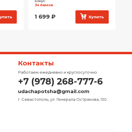
Бонус:
Бон
34 баллов
30
1 699
₽
1
упить
Купить
Контакты
Работаем ежедневно и круглосуточно
+7 (978) 268-777-6
udachapotsha@gmail.com
г. Севастополь, ул. Генерала Острякова, 130