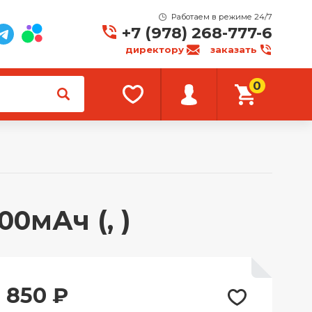
Работаем в режиме 24/7
+7 (978) 268-777-6
директору
заказать
0
0мАч (, )
850
₽