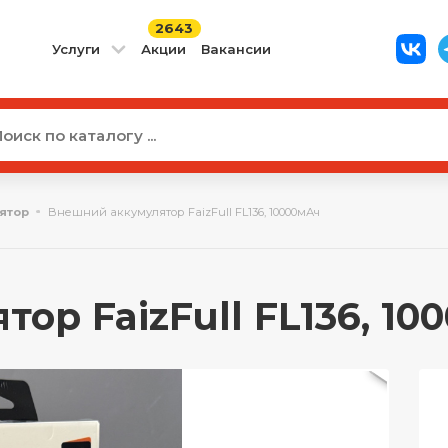
2643
Услуги
Акции
Вакансии
ятор
Внешний аккумулятор FaizFull FL136, 10000мАч
р FaizFull FL136, 1000