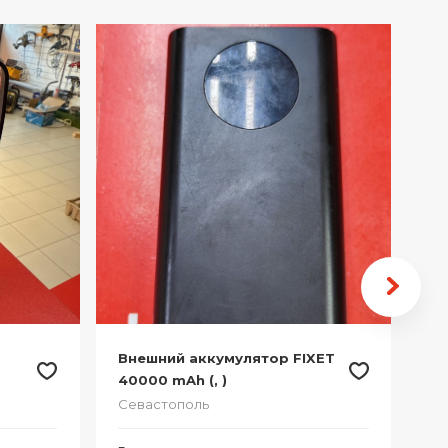
Внешний аккумулятор FIXET
Вн
40000 mAh (, )
Fi
30
Севастополь
Со